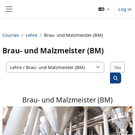
Skip to main content
Log in
Side panel
Courses
Lehre
Brau- und Malzmeister (BM)
Brau- und Malzmeister (BM)
Sear
Course categories
Search c
Brau- und Malzmeister (BM)