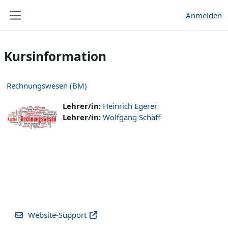
Zum Hauptinhalt
Anmelden
Website-Übersicht
Kursinformation
Rechnungswesen (BM)
Lehrer/in:
Heinrich Egerer
Lehrer/in:
Wolfgang Schäff
Website-Support