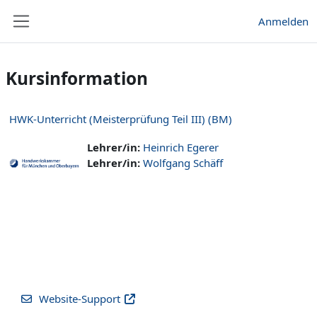
Zum Hauptinhalt
Anmelden
Website-Übersicht
Kursinformation
HWK-Unterricht (Meisterprüfung Teil III) (BM)
Lehrer/in:
Heinrich Egerer
Lehrer/in:
Wolfgang Schäff
Website-Support