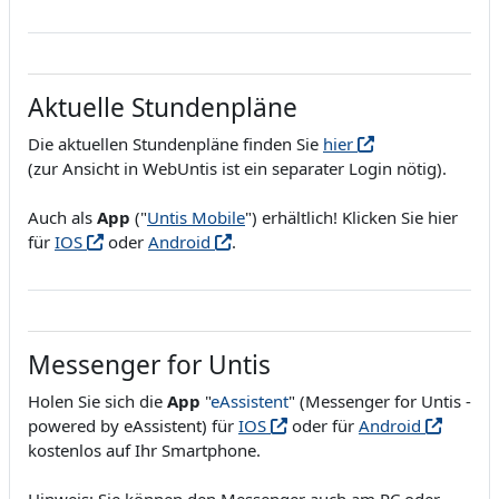
Aktuelle Stundenpläne
Die aktuellen Stundenpläne finden Sie
hier
(zur Ansicht in WebUntis ist ein separater Login nötig).
Auch als
App
("
Untis Mobile
") erhältlich! Klicken Sie hier
für
IOS
oder
Android
.
Messenger for Untis
Holen Sie sich die
App
"
eAssistent
" (Messenger for Untis -
powered by eAssistent) für
IOS
oder für
Android
kostenlos auf Ihr Smartphone.
Hinweis: Sie können den Messenger auch am PC oder