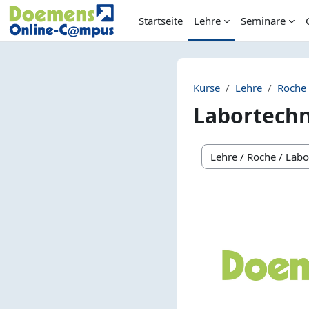
Zum Hauptinhalt
Startseite
Lehre
Seminare
Kurse
Lehre
Roche
Labortechn
Kursbereiche