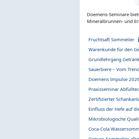
Doemens-Seminare bieten
Mineralbrunnen- und Er
Fruchtsaft Sommelier
Warenkunde für den Ge
Grundlehrgang Geträn
Sauerbiere – Vom Trend
Doemens Impulse 202
Praxisseminar Abfüllte
Zertifizierter Schankan
Einfluss der Hefe auf di
Mikrobiologische Quali
Coca-Cola Wassersomm
Genuss-Sommelier alko