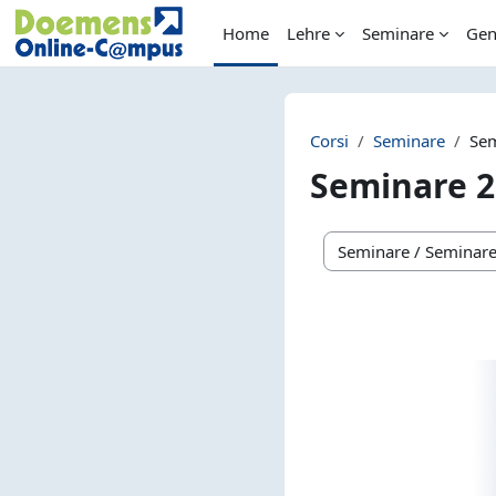
Vai al contenuto principale
Home
Lehre
Seminare
Gen
Corsi
Seminare
Se
Seminare 2
Categorie di corso