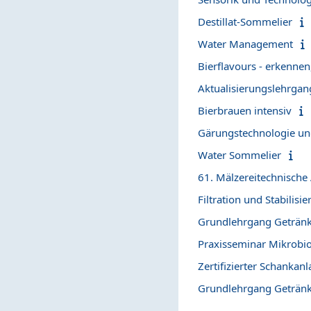
Destillat-Sommelier
Water Management
Bierflavours - erkenne
Aktualisierungslehrga
Bierbrauen intensiv
Gärungstechnologie u
Water Sommelier
61. Mälzereitechnische
Filtration und Stabilisi
Grundlehrgang Geträn
Praxisseminar Mikrobio
Zertifizierter Schankan
Grundlehrgang Geträn