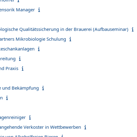
 Sensorik Manager
logische Qualitätssicherung in der Brauerei (Aufbauseminar)
Partners Mikrobiologie Schulung
keschankanlagen
reitung
nd Praxis
xe und Bekämpfung
en
lagenreiniger
 angehende Verkoster in Wettbewerben
ie von Alkoholfreien Bieren