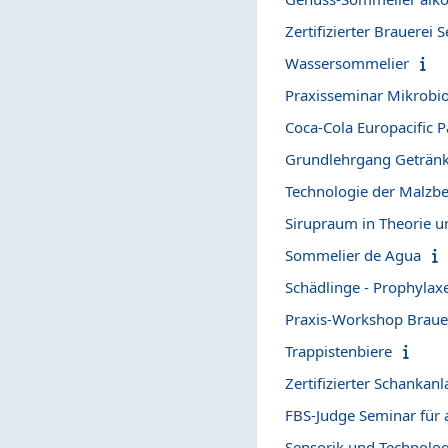
Zertifizierter Brauerei
Wassersommelier
Praxisseminar Mikrobio
Coca-Cola Europacific 
Grundlehrgang Geträn
Technologie der Malzbe
Sirupraum in Theorie u
Sommelier de Agua
Schädlinge - Prophyla
Praxis-Workshop Brau
Trappistenbiere
Zertifizierter Schankan
FBS-Judge Seminar für
Sensorik und Technolog