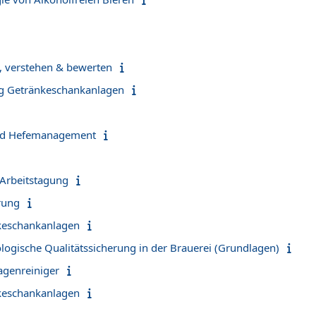
n, verstehen & bewerten
ng Getränkeschankanlagen
nd Hefemanagement
 Arbeitstagung
erung
keschankanlagen
logische Qualitätssicherung in der Brauerei (Grundlagen)
lagenreiniger
keschankanlagen