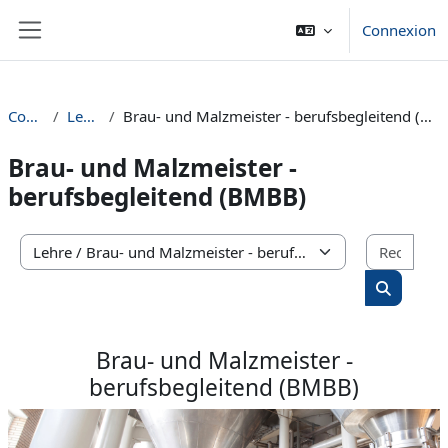
Passer au contenu principal
Connexion
Panneau latéral
Cours
Lehre
Brau- und Malzmeister - berufsbegleitend (BMBB)
Brau- und Malzmeister -
berufsbegleitend (BMBB)
Rech
Catégories de cours
Recherch
Brau- und Malzmeister -
berufsbegleitend (BMBB)