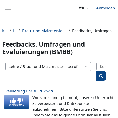
Zum Hauptinhalt
Anmelden
Website-Übersicht
Kurse
Lehre
Brau- und Malzmeister - berufsbegleitend (BMBB)
Feedbacks, Umfragen und Evaluierungen (BMBB)
Feedbacks, Umfragen und
Evaluierungen (BMBB)
Kurs
Kursbereiche
Kurse su
Evaluierung BMBB 2025/26
Wir sind ständig bemüht, unseren Unterricht
zu verbessern und Kritikpunkte
aufzunehmen. Bitte unterstützen Sie uns,
indem Sie das folgende Formular ausfüllen.