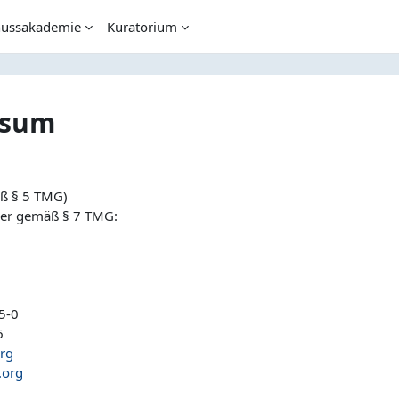
ussakademie
Kuratorium
ssum
ents
ß § 5 TMG)
cher gemäß § 7 TMG:
5-0
6
rg
org