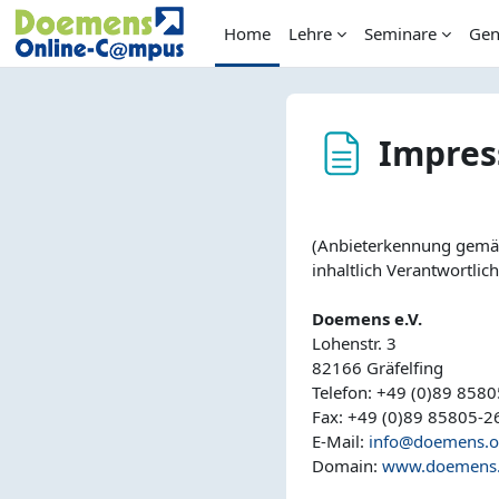
Skip to main content
Home
Lehre
Seminare
Gen
Impre
Completion requirem
(Anbieterkennung gemä
inhaltlich Verantwortli
Doemens e.V.
Lohenstr. 3
82166 Gräfelfing
Telefon: +49 (0)89 8580
Fax: +49 (0)89 85805-2
E-Mail:
info@doemens.o
Domain:
www.doemens.