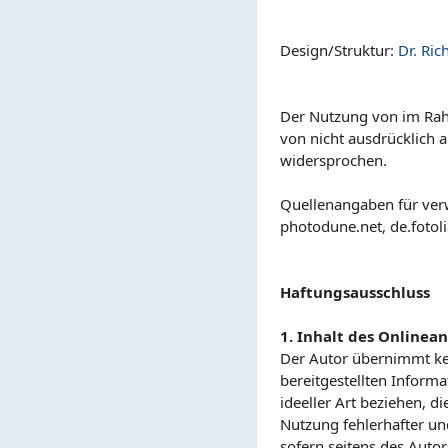
Design/Struktur:
Dr. Ric
Der Nutzung von im Rah
von nicht ausdrücklich 
widersprochen.
Quellenangaben für ver
photodune.net, de.fotol
Haftungsausschluss
1. Inhalt des Onlinea
Der Autor übernimmt kein
bereitgestellten Inform
ideeller Art beziehen, 
Nutzung fehlerhafter un
sofern seitens des Autor