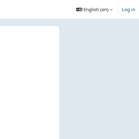
English ‎(en)‎
Log in