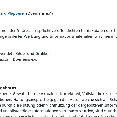
hard Plapperer
(Doemens e.V.)
men der Impressumspflicht veröffentlichten Kontaktdaten durch
angeforderter Werbung und Informationsmaterialien wird hiermit
wendete Bilder und Grafiken
ia.com, Doemens e.V.
ngebotes
erlei Gewähr für die Aktualität, Korrektheit, Vollständigkeit ode
ationen. Haftungsansprüche gegen den Autor, welche sich auf Sch
die durch die Nutzung oder Nichtnutzung der dargebotenen Inform
d unvollständiger Informationen verursacht wurden, sind grunds
s kein nachweislich vorsätzliches oder grob fahrlässiges Verschul