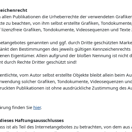
zeichenrecht
 in allen Publikationen die Urheberrechte der verwendeten Grafik
e zu beachten, von ihm selbst erstellte Grafiken, Tondokument
f lizenzfreie Grafiken, Tondokumente, Videosequenzen und Texte 
rnetangebotes genannten und ggf. durch Dritte geschützten Mar
ränkt den Bestimmungen des jeweils gültigen Kennzeichenrechts 
genen Eigentümer. Allein aufgrund der bloßen Nennung ist nicht d
t durch Rechte Dritter geschützt sind!
ntlichte, vom Autor selbst erstellte Objekte bleibt allein beim Au
Verwendung solcher Grafiken, Tondokumente, Videosequenzen und
ruckten Publikationen ist ohne ausdrückliche Zustimmung des Aut
ärung finden Sie
hier
.
dieses Haftungsausschlusses
s ist als Teil des Internetangebotes zu betrachten, von dem aus a