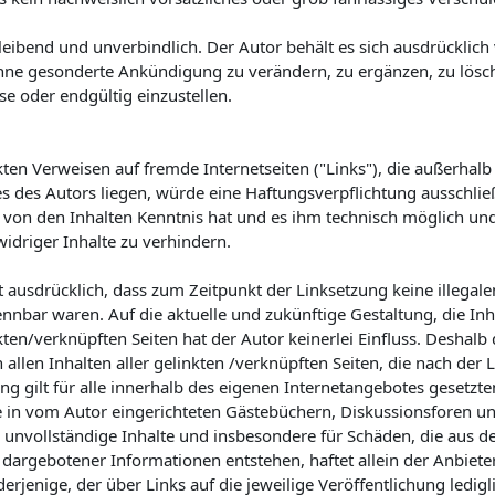
leibend und unverbindlich. Der Autor behält es sich ausdrücklich v
ne gesonderte Ankündigung zu verändern, zu ergänzen, zu lösc
se oder endgültig einzustellen.
kten Verweisen auf fremde Internetseiten ("Links"), die außerhalb
 des Autors liegen, würde eine Haftungsverpflichtung ausschließl
r von den Inhalten Kenntnis hat und es ihm technisch möglich un
idriger Inhalte zu verhindern.
t ausdrücklich, dass zum Zeitpunkt der Linksetzung keine illegale
nnbar waren. Auf die aktuelle und zukünftige Gestaltung, die Inh
ten/verknüpften Seiten hat der Autor keinerlei Einfluss. Deshalb d
 allen Inhalten aller gelinkten /verknüpften Seiten, die nach der
ng gilt für alle innerhalb des eigenen Internetangebotes gesetzt
 in vom Autor eingerichteten Gästebüchern, Diskussionsforen und
er unvollständige Inhalte und insbesondere für Schäden, die aus 
dargebotener Informationen entstehen, haftet allein der Anbieter
erjenige, der über Links auf die jeweilige Veröffentlichung ledigl