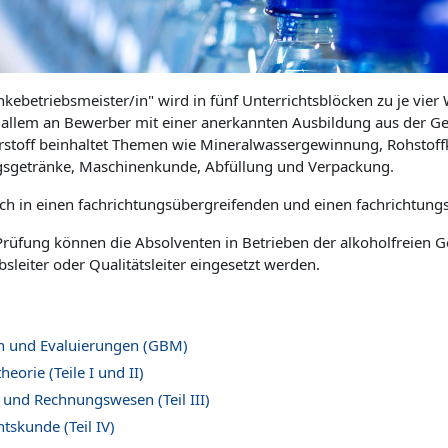
änkebetriebsmeister/in" wird in fünf Unterrichtsblöcken zu je vi
r allem an Bewerber mit einer anerkannten Ausbildung aus der Ge
rstoff beinhaltet Themen wie Mineralwassergewinnung, Rohstoff
ngsgetränke, Maschinenkunde, Abfüllung und Verpackung.
ch in einen fachrichtungsübergreifenden und einen fachrichtungss
Prüfung können die Absolventen in Betrieben der alkoholfreien Ge
bsleiter oder Qualitätsleiter eingesetzt werden.
n und Evaluierungen (GBM)
eorie (Teile I und II)
 und Rechnungswesen (Teil III)
tskunde (Teil IV)