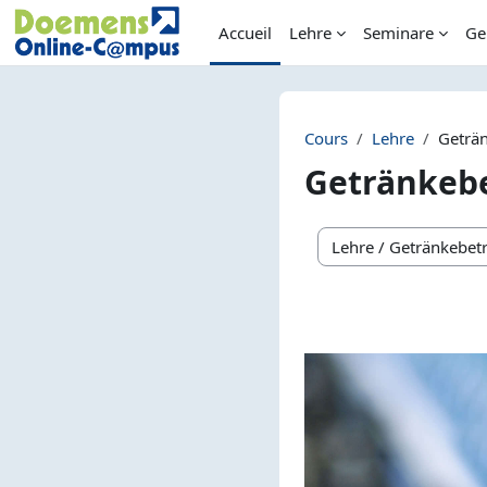
Passer au contenu principal
Accueil
Lehre
Seminare
Ge
Cours
Lehre
Geträ
Getränkebe
Catégories de cours