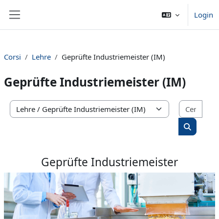
Vai al contenuto principale
Login
Pannello laterale
Corsi
Lehre
Geprüfte Industriemeister (IM)
Geprüfte Industriemeister (IM)
Cerca
Categorie di corso
Cerca cor
Geprüfte Industriemeister