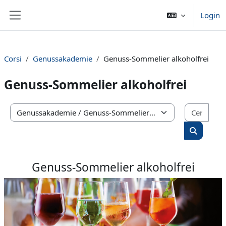
Vai al contenuto principale
Login
Pannello laterale
Corsi
Genussakademie
Genuss-Sommelier alkoholfrei
Genuss-Sommelier alkoholfrei
Cerca
Categorie di corso
Cerca cor
Genuss-Sommelier alkoholfrei