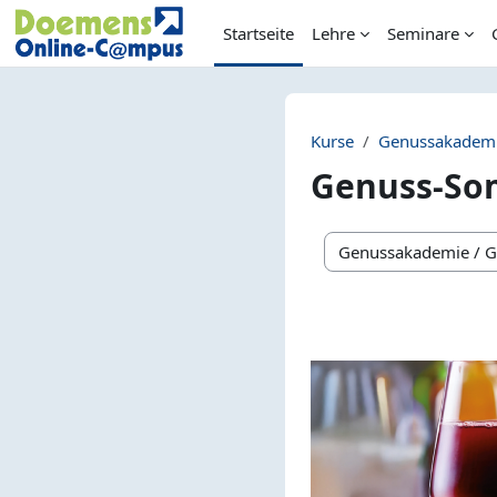
Zum Hauptinhalt
Startseite
Lehre
Seminare
Kurse
Genussakadem
Genuss-Som
Kursbereiche