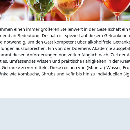
ehmen einen immer größeren Stellenwert in der Gesellschaft ein
end an Bedeutung. Deshalb ist speziell auf diesem Getränkebere
nd notwendig, um den Gast kompetent über alkoholfreie Getränk
lungen auszusprechen. Ein von der Doemens Akademie ausgebil
kommt diesen Anforderungen nun vollumfänglich nach. Ziel der 
st es, umfassendes Wissen und praktische Fähigkeiten in der Kre
r Getränke zu vermitteln. Diese reichen von (Mineral)-Wasser, Fru
nke wie Kombucha, Shrubs und Kefir bis hin zu individuellen Sig