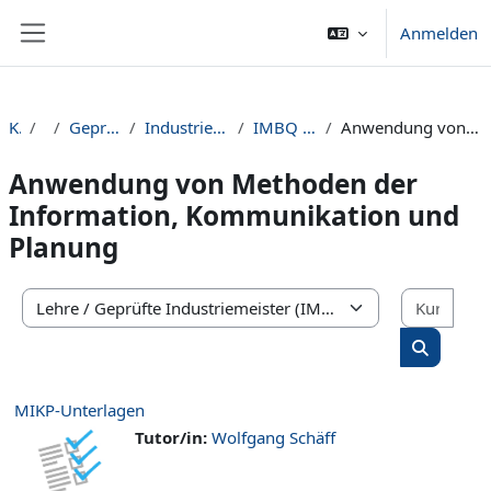
Zum Hauptinhalt
Anmelden
Website-Übersicht
Kurse
Lehre
Geprüfte Industriemeister (IM)
Industriemeister - Basisqualifikationen (IMBQ)
IMBQ 24-26 (Dez 2024 - April 2026)
Anwendung von Methoden der Information, Kommunikation und Planung
Anwendung von Methoden der
Information, Kommunikation und
Planung
Kurs
Kursbereiche
Kurse su
MIKP-Unterlagen
Tutor/in:
Wolfgang Schäff